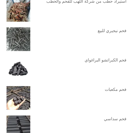
استيراد حطب من شركة اللهب للفحم والحطب
فحم نيجيري للبيع
فحم الكبراتشو البراغواي
فحم مكعبات
فحم سداسي