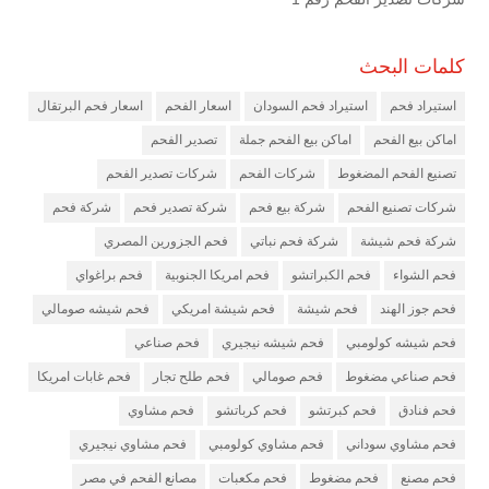
كلمات البحث
استيراد فحم
استيراد فحم السودان
اسعار الفحم
اسعار فحم البرتقال
اماكن بيع الفحم
اماكن بيع الفحم جملة
تصدير الفحم
تصنيع الفحم المضغوط
شركات الفحم
شركات تصدير الفحم
شركات تصنيع الفحم
شركة بيع فحم
شركة تصدير فحم
شركة فحم
شركة فحم شيشة
شركة فحم نباتي
فحم الجزورين المصري
فحم الشواء
فحم الكبراتشو
فحم امريكا الجنوبية
فحم براغواي
فحم جوز الهند
فحم شيشة
فحم شيشة امريكي
فحم شيشه صومالي
فحم شيشه كولومبي
فحم شيشه نيجيري
فحم صناعي
فحم صناعي مضغوط
فحم صومالي
فحم طلح تجار
فحم غابات امريكا
فحم فنادق
فحم كبرتشو
فحم كرباتشو
فحم مشاوي
فحم مشاوي سوداني
فحم مشاوي كولومبي
فحم مشاوي نيجيري
فحم مصنع
فحم مضغوط
فحم مكعبات
مصانع الفحم في مصر