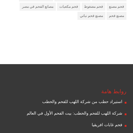
فحم مصنع
فحم مضغوط
فحم مكعبات
مصانع الفحم في مصر
مصنع فحم
مصنع فحم نباتي
مصنع فحم
شركة فحم
شركة جذور للفحم
روابط هامة
استيراد حطب من شركة اللهب للفحم والحطب
شركة اللهب للفحم والحطب: بيت الفحم الأول في العالم
فحم غابات افريقيا