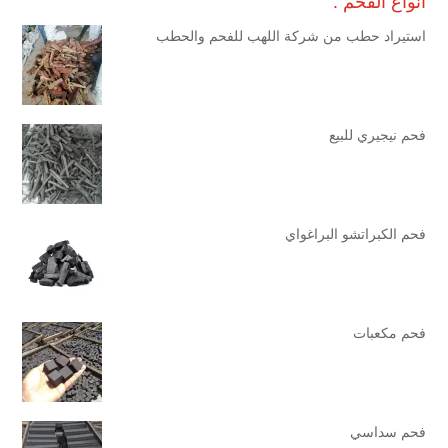
انواع الفحم :
استيراد حطب من شركة اللهب للفحم والحطب
فحم نيجيري للبيع
فحم الكبراتشو البراغواي
فحم مكعبات
فحم سداسي