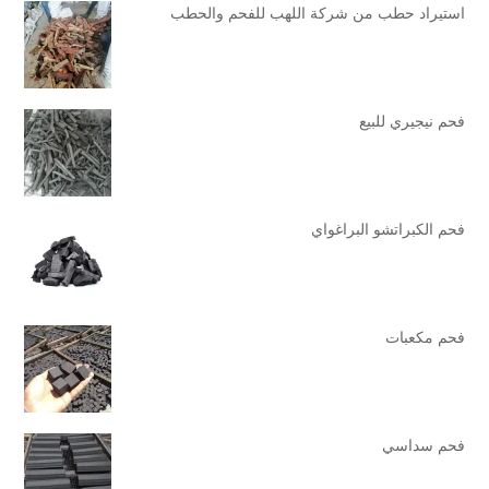
استيراد حطب من شركة اللهب للفحم والحطب
فحم نيجيري للبيع
فحم الكبراتشو البراغواي
فحم مكعبات
فحم سداسي